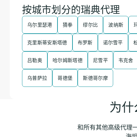
按城市划分的瑞典代理
乌尔里瑟港
猜拳
缪尔比
波纳斯
克里斯蒂安斯塔德
布罗斯
诺尔雪平
吕勒奥
哈尔姆斯塔德
尼雪平
韦克舍
乌普萨拉
哥德堡
斯德哥尔摩
为什
和所有其他高级代理一
海坦