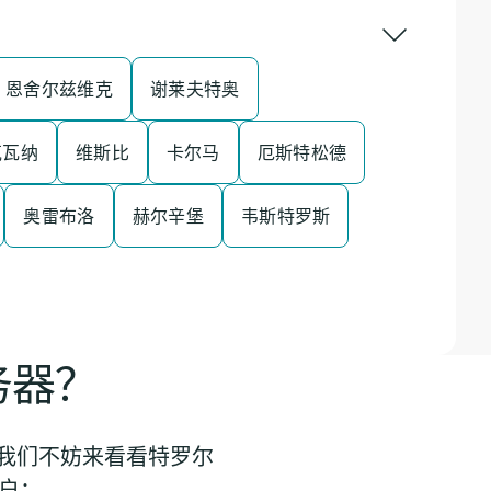
恩舍尔兹维克
谢莱夫特奥
克瓦纳
维斯比
卡尔马
厄斯特松德
奥雷布洛
赫尔辛堡
韦斯特罗斯
务器？
。我们不妨来看看特罗尔
用户：