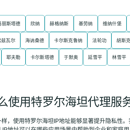
玛丽斯塔德
欣纳
赫格纳斯
基劳纳
维纳什堡
松兹瓦尔
海讷桑德
卡尔斯克鲁纳
法轮功
胡斯
耶夫勒
卡尔斯塔德
于默奥
延雪平
林雪平
么使用特罗尔海坦代理服
样，使用特罗尔海坦IP地址能够显著提升隐私性
 IP地址可以在哪些应用场景中帮助到企业和家庭