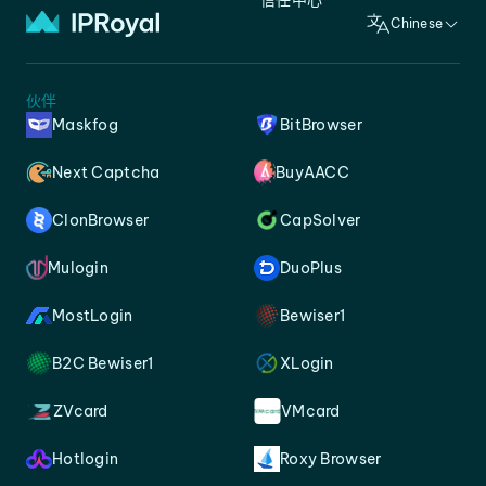
信任中心
Chinese
伙伴
Maskfog
BitBrowser
Next Captcha
BuyAACC
ClonBrowser
CapSolver
Mulogin
DuoPlus
MostLogin
Bewiser1
B2C Bewiser1
XLogin
ZVcard
VMcard
Hotlogin
Roxy Browser