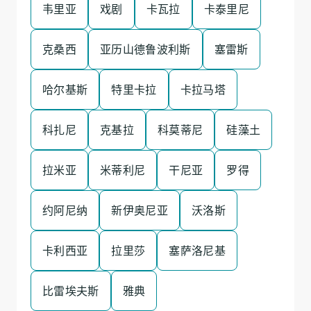
韦里亚
戏剧
卡瓦拉
卡泰里尼
克桑西
亚历山德鲁波利斯
塞雷斯
哈尔基斯
特里卡拉
卡拉马塔
科扎尼
克基拉
科莫蒂尼
硅藻土
拉米亚
米蒂利尼
干尼亚
罗得
约阿尼纳
新伊奥尼亚
沃洛斯
卡利西亚
拉里莎
塞萨洛尼基
比雷埃夫斯
雅典