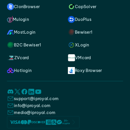
ClonBrowser
CapSolver
Mulogin
DuoPlus
MostLogin
Bewiser1
B2C Bewiser1
XLogin
ZVcard
VMcard
Hotlogin
Roxy Browser
support@iproyal.com
info@iproyal.com
media@iproyal.com