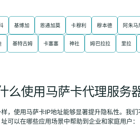
科
基博加
恩通加莫
卡穆利
穆本德
阿朱马
迪
基特古姆
卡塞塞
神社
姆巴拉拉
里拉
什么使用马萨卡代理服务
样，使用马萨卡IP地址能够显著提升隐私性。我们不
址可以在哪些应用场景中帮助到企业和家庭用户：