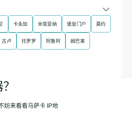
尼
卡永加
米堤亚纳
堡垒门户
莫约
古卢
托罗罗
阿鲁阿
姆巴莱
器？
妨来看看马萨卡 IP地