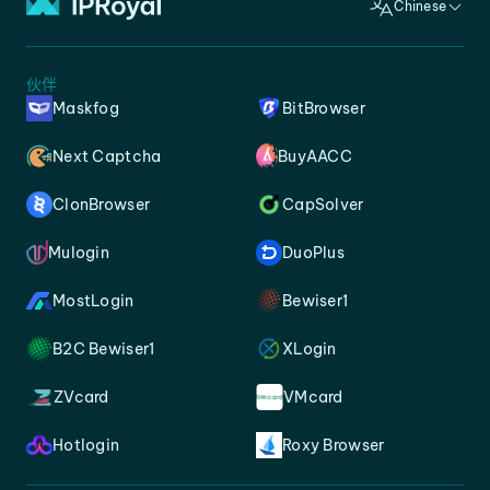
Chinese
伙伴
Maskfog
BitBrowser
Next Captcha
BuyAACC
ClonBrowser
CapSolver
Mulogin
DuoPlus
MostLogin
Bewiser1
B2C Bewiser1
XLogin
ZVcard
VMcard
Hotlogin
Roxy Browser