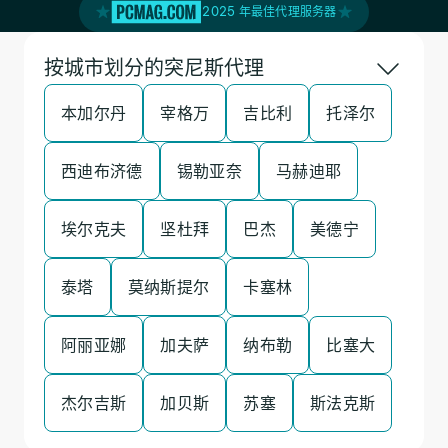
2025 年最佳代理服务器
按城市划分的突尼斯代理
本加尔丹
宰格万
吉比利
托泽尔
西迪布济德
锡勒亚奈
马赫迪耶
埃尔克夫
坚杜拜
巴杰
美德宁
泰塔
莫纳斯提尔
卡塞林
阿丽亚娜
加夫萨
纳布勒
比塞大
杰尔吉斯
加贝斯
苏塞
斯法克斯