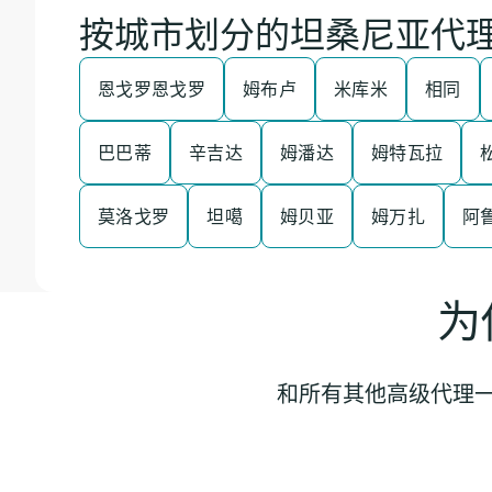
按城市划分的坦桑尼亚代
恩戈罗恩戈罗
姆布卢
米库米
相同
巴巴蒂
辛吉达
姆潘达
姆特瓦拉
莫洛戈罗
坦噶
姆贝亚
姆万扎
阿
为
和所有其他高级代理一