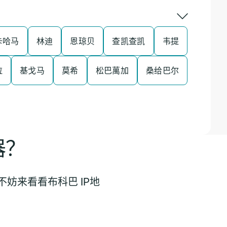
卡哈马
林迪
恩琼贝
查凯查凯
韦提
拉
基戈马
莫希
松巴萬加
桑给巴尔
器？
妨来看看布科巴 IP地