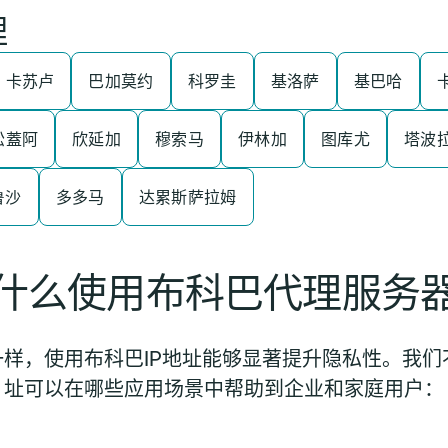
理
卡苏卢
巴加莫约
科罗圭
基洛萨
基巴哈
松蓋阿
欣延加
穆索马
伊林加
图库尤
塔波
鲁沙
多多马
达累斯萨拉姆
什么使用布科巴代理服务
样，使用布科巴IP地址能够显著提升隐私性。我们不
址可以在哪些应用场景中帮助到企业和家庭用户：