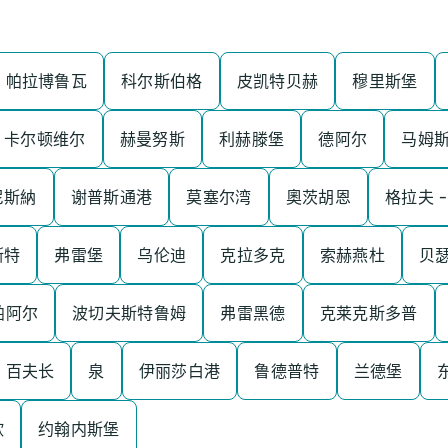
帕拉博鲁瓦
科尔斯伯格
皮凯特贝赫
穆里斯堡
卡尔顿维尔
赫曼努斯
利赫滕堡
德阿尔
马姆
尼斯納
谢普斯通港
莫塞尔湾
奧茨胡恩
格拉夫 -
斯特
弗雷堡
乌伦迪
克拉多克
索赫燕杜
贝
帕阿尔
波切夫斯特鲁姆
弗雷黑德
克莱克斯多普
百夫长
泉
伊丽莎白港
鲁德普特
兰德堡
欣
约翰内斯堡