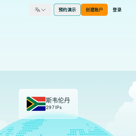
预约演示
创建账户
登录
斯韦伦丹
297 IPs