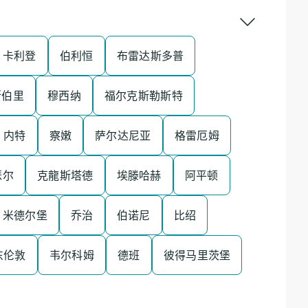
卡利登
伯利恒
布雷达斯多普
斯伯里
穆西纳
福尔克斯勒斯特
 内特
察嫩
萨尔达尼亚
格雷厄姆
瑟尔
克龍斯塔德
埃滕哈赫
阿平顿
米德尔堡
乔治
伯诺尼
比绍
东伦敦
韦尔科姆
德班
彼得马里茨堡