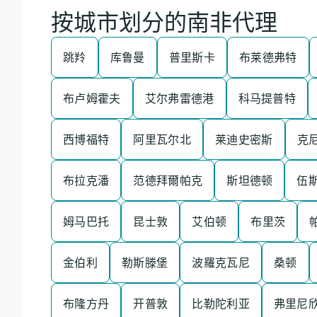
按城市划分的南非代理
跳羚
库鲁曼
普里斯卡
布莱德弗特
布卢姆霍夫
艾尔弗雷德港
科马提普特
西博福特
阿里瓦尔北
莱迪史密斯
克
布拉克潘
范德拜爾帕克
斯坦德顿
伍
姆马巴托
昆士敦
艾伯顿
布里茨
金伯利
勒斯滕堡
波羅克瓦尼
桑顿
布隆方丹
开普敦
比勒陀利亚
弗里尼