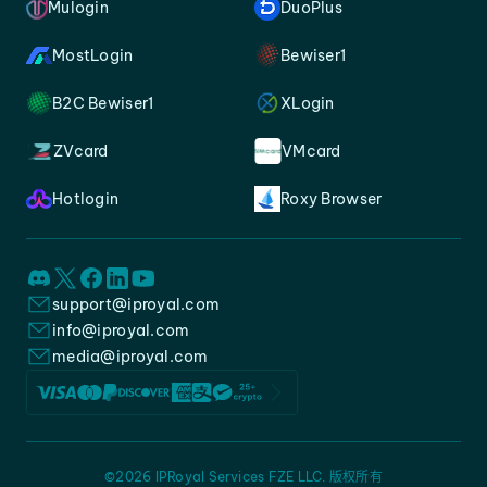
Mulogin
DuoPlus
MostLogin
Bewiser1
B2C Bewiser1
XLogin
ZVcard
VMcard
Hotlogin
Roxy Browser
support@iproyal.com
info@iproyal.com
media@iproyal.com
©2026 IPRoyal Services FZE LLC. 版权所有