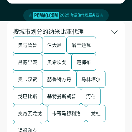
2025 年最佳代理服务器
按城市划分的纳米比亚代理
奥马鲁鲁
伯大尼
翁圭迪瓦
吕德里茨
奥希坎戈
楚梅布
奥卡汉贾
赫鲁特方丹
马林塔尔
戈巴比斯
基特曼斯胡普
河伯
奥奇瓦龙戈
卡蒂马穆利洛
龙杜
温得和克