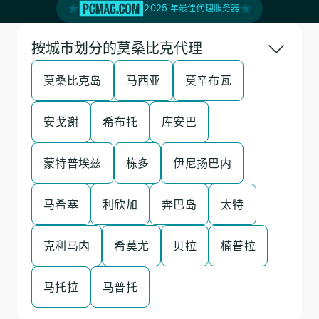
2025 年最佳代理服务器
按城市划分的莫桑比克代理
莫桑比克岛
马西亚
莫辛布瓦
安戈谢
希布托
库安巴
蒙特普埃兹
栋多
伊尼扬巴内
马希塞
利欣加
奔巴岛
太特
克利马内
希莫尤
贝拉
楠普拉
马托拉
马普托