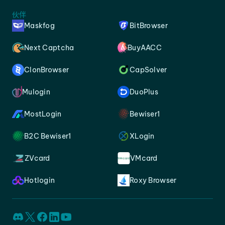
伙伴
Maskfog
BitBrowser
Next Captcha
BuyAACC
ClonBrowser
CapSolver
Mulogin
DuoPlus
MostLogin
Bewiser1
B2C Bewiser1
XLogin
ZVcard
VMcard
Hotlogin
Roxy Browser