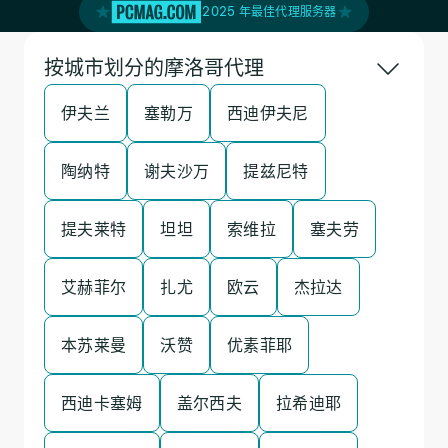
2025 年最佳代理服务器
按城市划分的摩洛哥代理
伊夫兰
塞勒万
西迪伊夫尼
陶纳特
谢夫沙万
提兹尼特
提夫莱特
坦坦
索维拉
塞夫劳
艾赫菲尔
扎尤
欧云
杰拉达
本苏莱曼
沃赞
优素菲耶
西迪卡塞姆
盖尔西夫
拉希迪耶