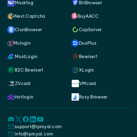
Maskfog
BitBrowser
Next Captcha
BuyAACC
ClonBrowser
CapSolver
Mulogin
DuoPlus
MostLogin
Bewiser1
B2C Bewiser1
XLogin
ZVcard
VMcard
Hotlogin
Roxy Browser
support@iproyal.com
info@iproyal.com