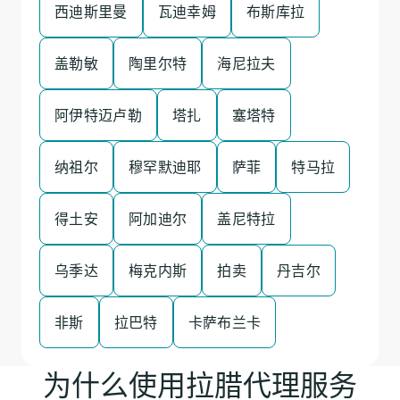
西迪斯里曼
瓦迪幸姆
布斯库拉
盖勒敏
陶里尔特
海尼拉夫
阿伊特迈卢勒
塔扎
塞塔特
纳祖尔
穆罕默迪耶
萨菲
特马拉
得土安
阿加迪尔
盖尼特拉
乌季达
梅克内斯
拍卖
丹吉尔
非斯
拉巴特
卡萨布兰卡
为什么使用拉腊代理服务