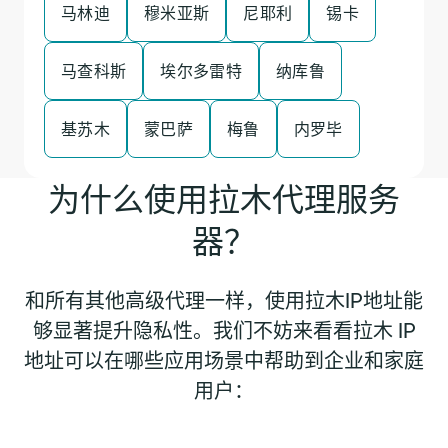
马林迪
穆米亚斯
尼耶利
锡卡
马查科斯
埃尔多雷特
纳库鲁
基苏木
蒙巴萨
梅鲁
内罗毕
为什么使用拉木代理服务
器？
和所有其他高级代理一样，使用拉木IP地址能
够显著提升隐私性。我们不妨来看看拉木 IP
地址可以在哪些应用场景中帮助到企业和家庭
用户：