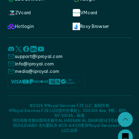
ZVcard
VMcard
Hotlogin
Roxy Browser
support@iproyal.com
info@iproyal.com
media@iproyal.com
©2026 IPRoyal Services FZE LLC. 版权所有
IPRoyal Services FZE LLC(纽约办事处)，530 5th Ave, 9楼，纽约，
NY 10036，美国
阿拉伯联合酋长国阿吉曼市AL HASSAN AL BASRI街143号AMC -
BOULEVARD-B大厦BLB-BC5-641(5楼)IPRoyal Services FZE
LLC(总部