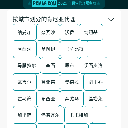
2025 年最佳代理服务器
按城市划分的肯尼亚代理
纳曼加
奈瓦沙
沃伊
纳纽基
阿西河
基图伊
马萨比特
马腊拉尔
基西
恩布
伊西奥洛
瓦吉尔
莫亚莱
曼德拉
凯里乔
霍马湾
布西亚
奔戈马
基塔莱
加里萨
洛德瓦尔
卡卡梅加