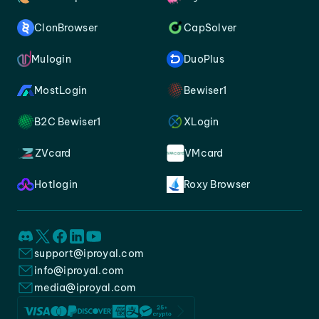
ClonBrowser
CapSolver
Mulogin
DuoPlus
MostLogin
Bewiser1
B2C Bewiser1
XLogin
ZVcard
VMcard
Hotlogin
Roxy Browser
support@iproyal.com
info@iproyal.com
media@iproyal.com