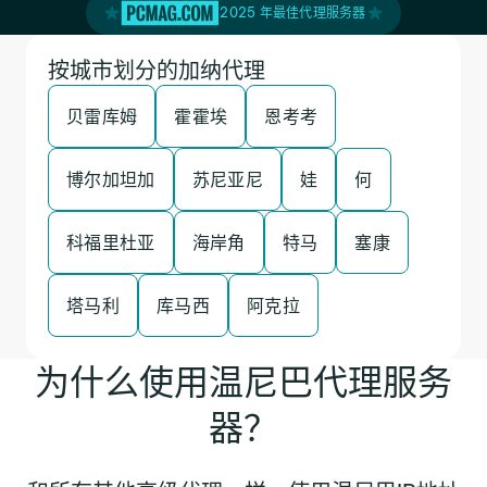
2025 年最佳代理服务器
按城市划分的加纳代理
贝雷库姆
霍霍埃
恩考考
博尔加坦加
苏尼亚尼
娃
何
科福里杜亚
海岸角
特马
塞康
塔马利
库马西
阿克拉
为什么使用温尼巴代理服务
器？