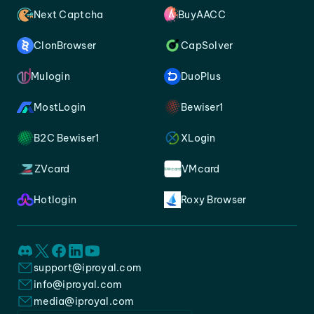
Next Captcha
BuyAACC
ClonBrowser
CapSolver
Mulogin
DuoPlus
MostLogin
Bewiser1
B2C Bewiser1
XLogin
ZVcard
VMcard
Hotlogin
Roxy Browser
support@iproyal.com
info@iproyal.com
media@iproyal.com