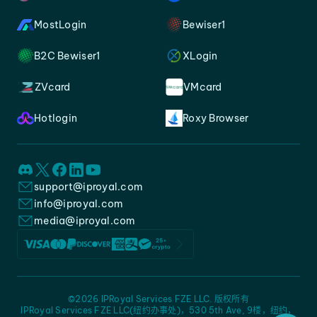
MostLogin
Bewiser1
B2C Bewiser1
XLogin
ZVcard
VMcard
Hotlogin
Roxy Browser
support@iproyal.com
info@iproyal.com
media@iproyal.com
©2026 IPRoyal Services FZE LLC. 版权所有
IPRoyal Services FZE LLC(纽约办事处)，530 5th Ave, 9楼，纽约，